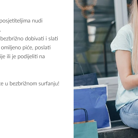
osjetiteljima nudi
.
ezbrižno dobivati i slati
 omiljeno piće, poslati
 ili je podijeliti na
te u bezbrižnom surfanju!