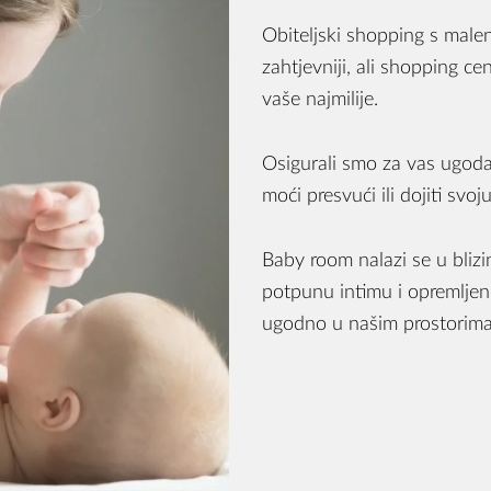
Obiteljski shopping s malen
zahtjevniji, ali shopping c
vaše najmilije.
Osigurali smo za vas ugodan
moći presvući ili dojiti svoj
Baby room nalazi se u blizi
potpunu intimu i opremljen
ugodno u našim prostorim