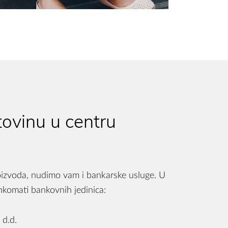
tovinu u centru
roizvoda, nudimo vam i bankarske usluge. U
komati bankovnih jedinica:
 d.d.