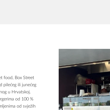
et food, Box Street
pilećeg ili junećeg
nog u Hrvatskoj.
burgerima od 100 %
mljenima od svježih