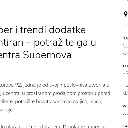
er i trendi dodatke
ntiran – potražite ga u
NA
Go
centra Supernova
ka
TE
+3
uropa 92, jednu je od svojih poslovnica otvorila u
E-
ju centra, u prostranom prodajnom prostoru pored
sl
litete, potražite bogat asortiman majica, hlača,
WE
ylinge.
ww
KA
u hlača i odjeće od trapera. Popularne traperice