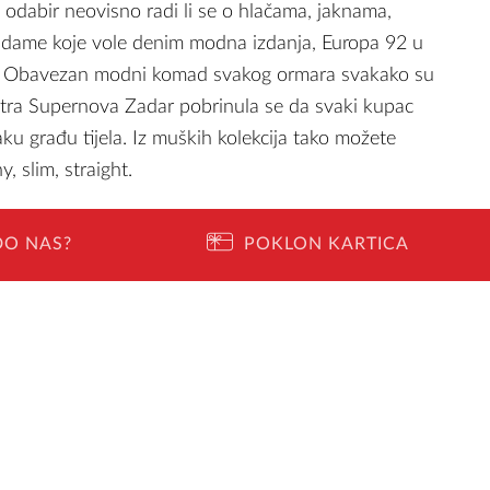
 odabir neovisno radi li se o hlačama, jaknama,
za dame koje vole denim modna izdanja, Europa 92 u
ne. Obavezan modni komad svakog ormara svakako su
ntra Supernova Zadar pobrinula se da svaki kupac
aku građu tijela. Iz muških kolekcija tako možete
, slim, straight.
kinny, loose, relaxed, slim, i straight krojevima, a
DO NAS?
POKLON KARTICA
 skinny fit modeli kakve obožavaju brojne
ti možete majice, veste i košulje iz bogatog
 dane opremite se kaputima i jaknama sportskog ili
jakni s kapuljačom, dodatkom krzna te dužih ili
 pomno odabrana ponuda jeans brendova kao što su: