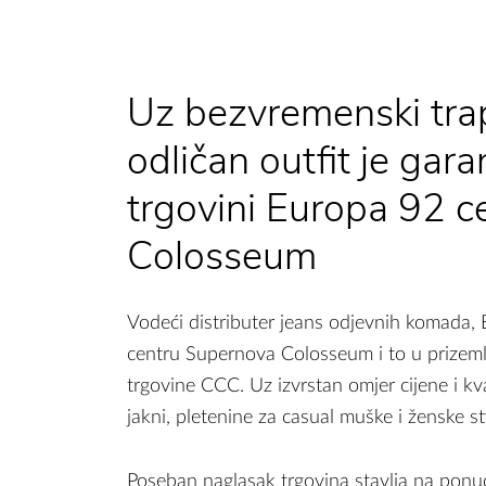
Uz bezvremenski trap
odličan outfit je gara
trgovini Europa 92 
Colosseum
Vodeći distributer jeans odjevnih komada, E
centru Supernova Colosseum i to u prizeml
trgovine CCC. Uz izvrstan omjer cijene i kva
jakni, pletenine za casual muške i ženske st
Poseban naglasak trgovina stavlja na ponud