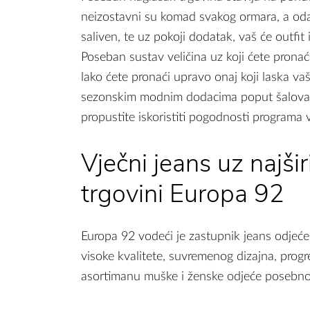
neizostavni su komad svakog ormara, a oda
saliven, te uz pokoji dodatak, vaš će outfit 
Poseban sustav veličina uz koji ćete pronaći
lako ćete pronaći upravo onaj koji laska va
sezonskim modnim dodacima poput šalova i k
propustite iskoristiti pogodnosti programa 
Vječni jeans uz najšir
trgovini Europa 92
Europa 92 vodeći je zastupnik jeans odjeće
visoke kvalitete, suvremenog dizajna, progr
asortimanu muške i ženske odjeće posebno s