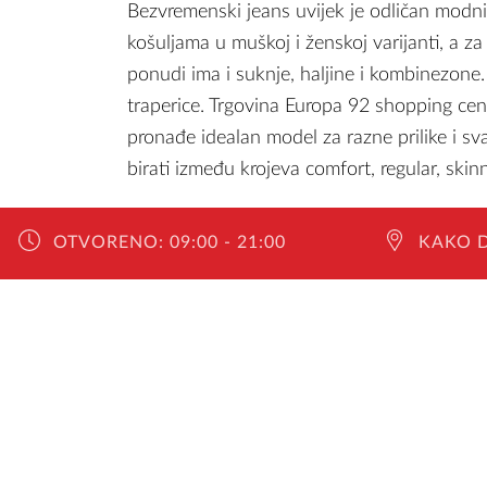
Bezvremenski jeans uvijek je odličan modni
košuljama u muškoj i ženskoj varijanti, a 
ponudi ima i suknje, haljine i kombinezo
traperice. Trgovina Europa 92 shopping ce
pronađe idealan model za razne prilike i sv
birati između krojeva comfort, regular, skinny
Ženske modele potražite u bootcut, regular, s
OTVORENO:
09:00 - 21:00
KAKO 
tu su i trendi boyfriend, mom jeans i super
trendseterice. Uz dobre traperice kombinira
asortimana trgovine Europa 92. Za hladnije
elegantnog dizajna, a birati možete između 
kraćih modela.
Fokus i snaga tvrtke su Jeans Experti, te