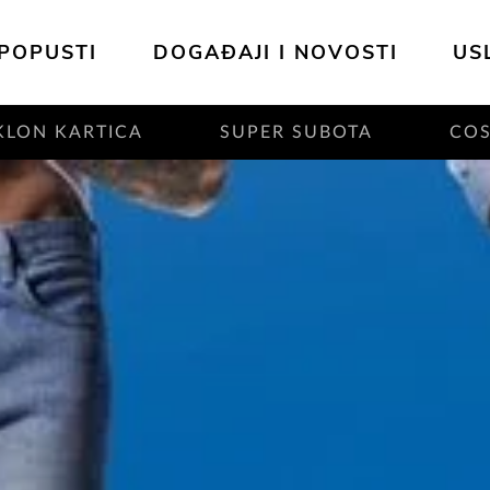
POPUSTI
DOGAĐAJI I NOVOSTI
US
KLON KARTICA
SUPER SUBOTA
CO