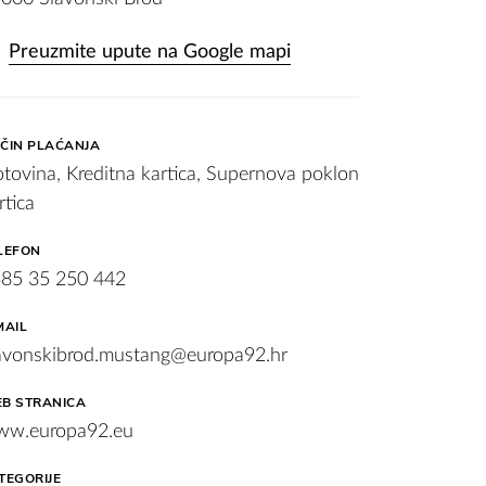
Preuzmite upute na Google mapi
ČIN PLAĆANJA
tovina, Kreditna kartica, Supernova poklon
rtica
LEFON
85 35 250 442
MAIL
avonskibrod.mustang@europa92.hr
B STRANICA
w.europa92.eu
TEGORIJE