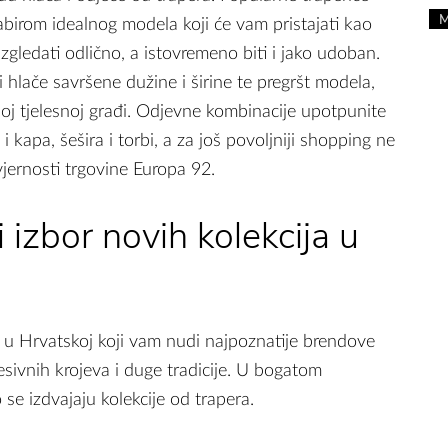
birom idealnog modela koji će vam pristajati kao
izgledati odlično, a istovremeno biti i jako udoban.
 hlače savršene dužine i širine te pregršt modela,
šoj tjelesnoj građi. Odjevne kombinacije upotpunite
apa, šešira i torbi, a za još povoljniji shopping ne
vjernosti trgovine Europa 92.
i izbor novih kolekcija u
 u Hrvatskoj koji vam nudi najpoznatije brendove
esivnih krojeva i duge tradicije. U bogatom
e izdvajaju kolekcije od trapera.