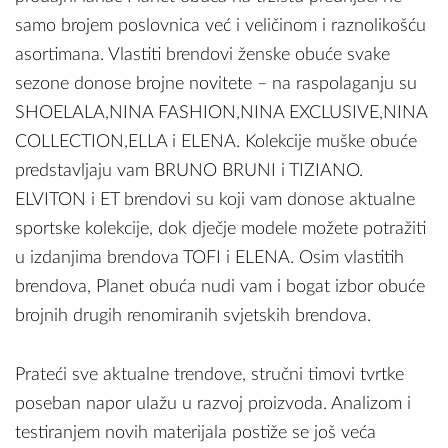
samo brojem poslovnica već i veličinom i raznolikošću
asortimana. Vlastiti brendovi ženske obuće svake
sezone donose brojne novitete – na raspolaganju su
SHOELALA,NINA FASHION,NINA EXCLUSIVE,NINA
COLLECTION,ELLA i ELENA. Kolekcije muške obuće
predstavljaju vam BRUNO BRUNI i TIZIANO.
ELVITON i ET brendovi su koji vam donose aktualne
sportske kolekcije, dok dječje modele možete potražiti
u izdanjima brendova TOFI i ELENA. Osim vlastitih
brendova, Planet obuća nudi vam i bogat izbor obuće
brojnih drugih renomiranih svjetskih brendova.
Prateći sve aktualne trendove, stručni timovi tvrtke
poseban napor ulažu u razvoj proizvoda. Analizom i
testiranjem novih materijala postiže se još veća