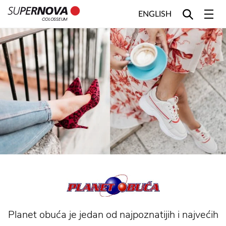
ENGLISH
COLOSSEUM
Home
Search
Main navigation
Skip to content
Planet obuća je jedan od najpoznatijih i najvećih