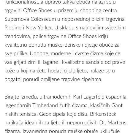
funkcionalnost, a upravo takva obuća nalazi se u
trgovini Office Shoes u prizemlju shopping centra
Supernova Colosseum u neposrednoj blizini trgovina
Plodine i New Yorker. U skladu s najnovijim svjetskim
trendovima, police trgovine Office Shoes kriju
kvalitetnu ponudu muške, ženske i dječje obuće za
sve prilike. Udobne, moderne i čvrste čizme koje će
vas grijati zimi ili lagane i kvalitetne sandale od prave
kože u kojima ćete hodati cijelo ljeto, nalaze se u
bogatoj ponudi omiljene trgovine cipelama.
Birajte između, ultramodernih Karl Lagerfeld espadrila,
legendarnih Timberland žutih čizama, klasičnih Gant
niskih tenisica, Geox cipela koje dišu, Birkenstock
natikača idealnih za ljeto ili nepromočivih Dr. Martens
čizama. Izvanredna ponuda muške obuće uključuje