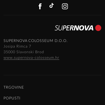
FACEBOOK
TIKTOK
INSTAGR
SUPERNOVA COLOSSEUM D.O.O.
Josipa Rimca 7
35000 Slavonski Brod
www.supernova-colosseum.hr
TRGOVINE
POPUSTI