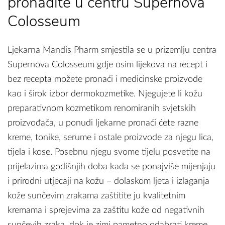
pronađite u centru Supernova
Colosseum
Ljekarna Mandis Pharm smjestila se u prizemlju centra
Supernova Colosseum gdje osim lijekova na recept i
bez recepta možete pronaći i medicinske proizvode
kao i širok izbor dermokozmetike. Njegujete li kožu
preparativnom kozmetikom renomiranih svjetskih
proizvođača, u ponudi ljekarne pronaći ćete razne
kreme, tonike, serume i ostale proizvode za njegu lica,
tijela i kose. Posebnu njegu svome tijelu posvetite na
prijelazima godišnjih doba kada se ponajviše mijenjaju
i prirodni utjecaji na kožu – dolaskom ljeta i izlaganja
kože sunčevim zrakama zaštitite ju kvalitetnim
kremama i sprejevima za zaštitu kože od negativnih
sunčevih zraka, dok je zimi pametno odabrati kreme