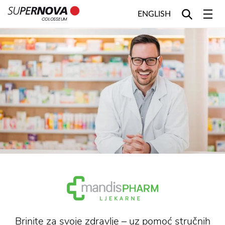
ENGLISH
COLOSSEUM
Home
Search
Main navigation
Skip to content
Brinite za svoje zdravlje – uz pomoć stručnih