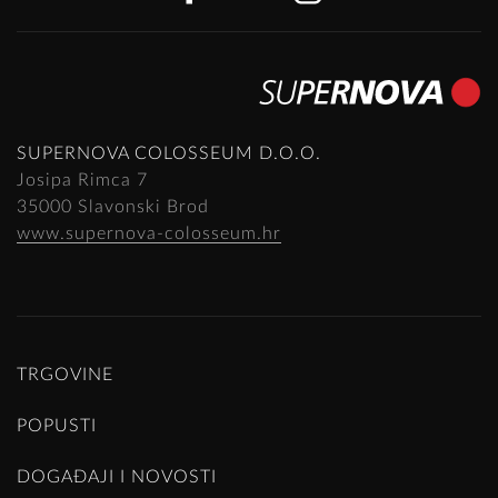
SUPERNOVA COLOSSEUM D.O.O.
Josipa Rimca 7
35000 Slavonski Brod
www.supernova-colosseum.hr
TRGOVINE
POPUSTI
DOGAĐAJI I NOVOSTI