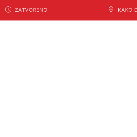
ZATVORENO
KAKO 
TRGOVINE
SUPER SUBOTA
POPUSTI
KONTAKT
DOGAĐAJI I
COSMO
NOVOSTI
USLUGE
MAPA CENTRA
HRVATSKI
IMPRINT
PRAVILA PRIVATNOST