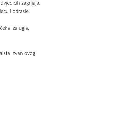
vjedićih zagrljaja.
ecu i odrasle.
eka iza ugla,
aista izvan ovog