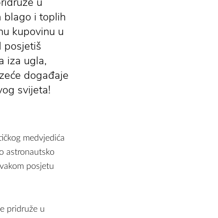
pridruže u
blago i toplih
vnu kupovinu u
 posjetiš
 iza ugla,
azeće događaje
og svijeta!
tičkog medvjedića
no astronautsko
 svakom posjetu
e pridruže u