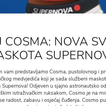
 COSMA: NOVA S
ASKOTA SUPERNOV
m vam predstavljamo Cosma, pustolovnog i pri
čkog medvjedića koji je sada službeni maskot
 Supernova! Odjeven u sjajno astronautsko odi
škim istraživačkim ruksakom, Cosmo je na mi
e radost, zabavu i osjećaj čuđenja. Cosmo pu