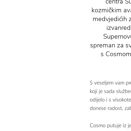
centra Su
kozmičkim ava
medvjedićih z
izvanred
Supernovu
spreman za sv
s Cosmom i
S veseljem vam pr
koji je sada služ
odijelo i s visoko
donese radost, zab
Cosmo putuje iz je