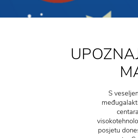
UPOZNAJ
M
S veselje
međugalakti
centara
visokotehnolo
posjetu dones