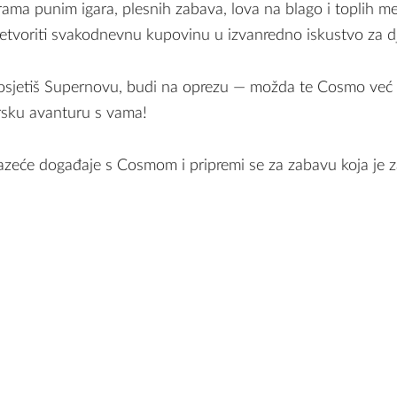
ma punim igara, plesnih zabava, lova na blago i toplih med
etvoriti svakodnevnu kupovinu u izvanredno iskustvo za dj
posjetiš Supernovu, budi na oprezu — možda te Cosmo već č
rsku avanturu s vama!
azeće događaje s Cosmom i pripremi se za zabavu koja je z