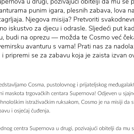
pernova u drugi, pozivajući obitelji da mu se 
nturama punim igara, plesnih zabava, lova na 
agrljaja. Njegova misija? Pretvoriti svakodne
no iskustvo za djecu i odrasle. Sljedeći put kad
, budi na oprezu — možda te Cosmo već čeka
emirsku avanturu s vama! Prati nas za nadol
 pripremi se za zabavu koja je zaista izvan ov
edstavljamo Cosma, pustolovnog i prijateljskog međugalak
beni maskota trgovačkih centara Supernova! Odjeven u sjaj
tehnološkim istraživačkim ruksakom, Cosmo je na misiji da
avu i osjećaj čuđenja.
dnog centra Supernova u drugi, pozivajući obitelji da mu s