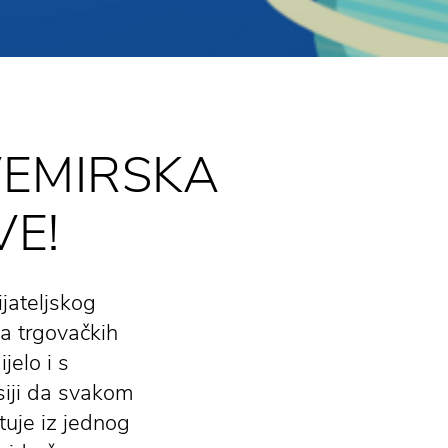
VEMIRSKA
E!
jateljskog
a trgovačkih
jelo i s
siji da svakom
tuje iz jednog